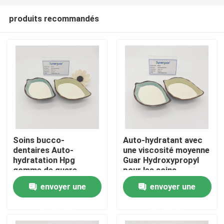
produits recommandés
Soins bucco-
Auto-hydratant avec
dentaires Auto-
une viscosité moyenne
Maison
hydratation Hpg
Guar Hydroxypropyl
gomme de guare
pour les soins
Bonne capacité de
buccaux
envoyer une
envoyer une
Produits
rétention d'eau
demande
demande
Vidéos