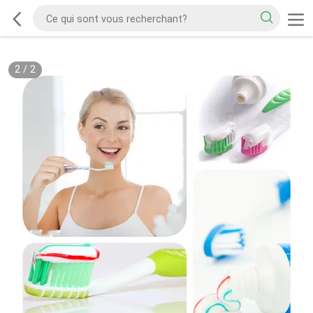
2
/
2