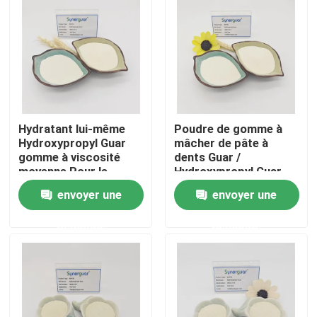
À propos de nous
Visite de l'usine
Hydratant lui-même
Poudre de gomme à
Contrôle qualité
Hydroxypropyl Guar
mâcher de pâte à
gomme à viscosité
dents Guar /
moyenne Pour le
Hydroxypropyl Guar
Contactez-nous
dentifrice
envoyer une
envoyer une
Nouvelles
demande
demande
Cas
Demandez un devis