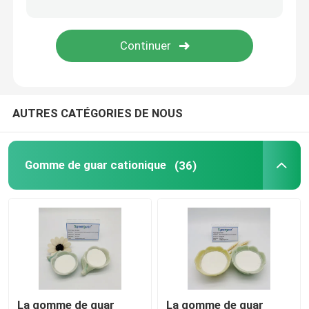
Additifs de fabrication du papier
Additif de peinture
AUTRES CATÉGORIES DE NOUS
Pâte de gomme de guar
Boue de gomme de guar
Gomme de guar cationique
(36)
Groupement de l'agent
Gomme d'impression de tissus
La gomme de guar
La gomme de guar