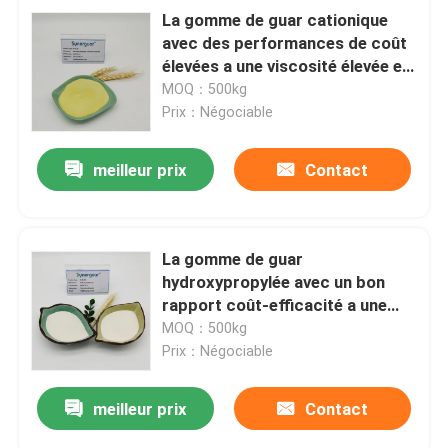
La gomme de guar cationique
avec des performances de coût
élevées a une viscosité élevée et
un faible degré de substitution
MOQ：500kg
et pour l'adoucissant
Prix：Négociable
meilleur prix
Contact
La gomme de guar
hydroxypropylée avec un bon
rapport coût-efficacité a une
viscosité élevée et un haut degré
MOQ：500kg
de substitution pour le matériau
Prix：Négociable
de construction
meilleur prix
Contact