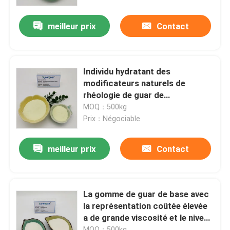
meilleur prix
Contact
À propos de nous
Visite de l'usine
Individu hydratant des
modificateurs naturels de
Contrôle qualité
rhéologie de guar de
Hydroxypropyltrimonium de
MOQ：500kg
conditionneur pour cheveux de
Prix：Négociable
Contactez-nous
grande viscosité de chlorure
meilleur prix
Contact
Nouvelles
Cas
La gomme de guar de base avec
la représentation coûtée élevée
a de grande viscosité et le niveau
Demandez un devis
élevé de substitution pour
MOQ：500kg