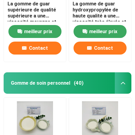
La gomme de guar
La gomme de guar
supérieure de qualité
hydroxypropylée de
supérieure a une
haute qualité a une
viscosité moyenne et
viscosité très élevée et
une transparence
un degré moyen de
meilleur prix
meilleur prix
élevée pour les soins
substitution pour les
personnels.
soins personnels.
Contact
Contact
Gomme de soin personnel
(40)