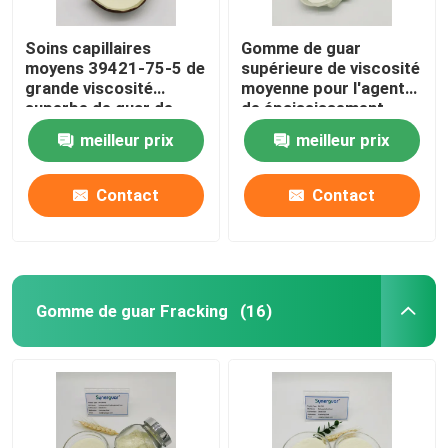
Soins capillaires
Gomme de guar
moyens 39421-75-5 de
supérieure de viscosité
grande viscosité
moyenne pour l'agent
superbe de guar de
de épaississement
substitution
organique
meilleur prix
meilleur prix
hydroxypropylique
hydroxypropylique de
conditionneur pour
cheveux
Contact
Contact
Gomme de guar Fracking
(16)