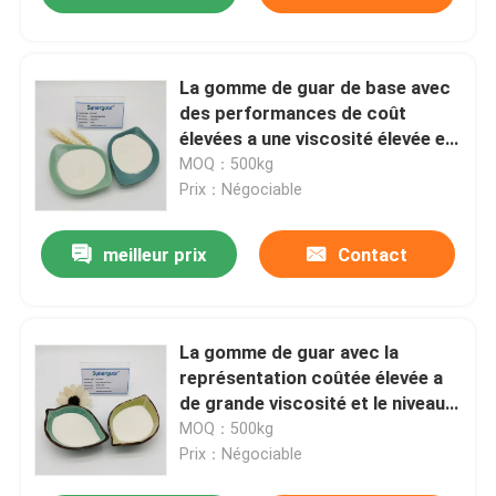
La gomme de guar de base avec
des performances de coût
élevées a une viscosité élevée et
un haut degré de substitution
MOQ：500kg
pour la peinture
Prix：Négociable
meilleur prix
Contact
La gomme de guar avec la
représentation coûtée élevée a
de grande viscosité et le niveau
élevé de substitution pour la
MOQ：500kg
peinture soutenue pareau
Prix：Négociable