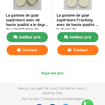
La gomme de guar
La gomme de guar
supérieure avec de
supérieure Fracking
haute qualité a le degré
avec de haute qualité a
de substitution de
le degré de
grande viscosité et
substitution de grande
meilleur prix
meilleur prix
moyen pour rompre le
viscosité et moyen
fluide
pour rompre le fluide
Contact
Contact
Regardez plus
Aperçu
Au sujet de nous
Contactez-nous
Desktop Site
Plan du site
Politique de confidentialité