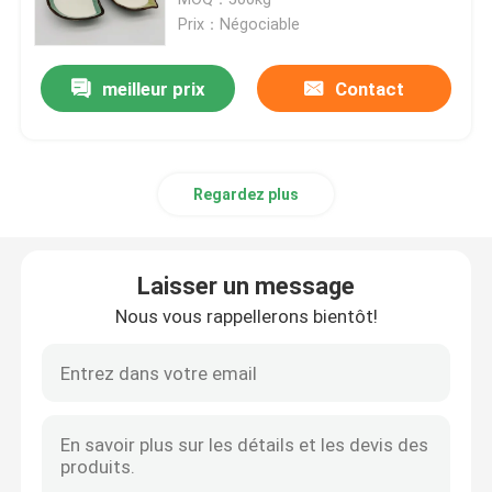
l'additif de peinture
Prix：Négociable
Gomme de guar cationique
meilleur prix
Contact
gomme de guar hydroxypropylique
Regardez plus
Gomme de soin personnel
Soins capillaires de guar
Laisser un message
Nous vous rappellerons bientôt!
Gomme de guar Fracking
Soins bucco-dentaires
gomme de guar carboxyméthylique