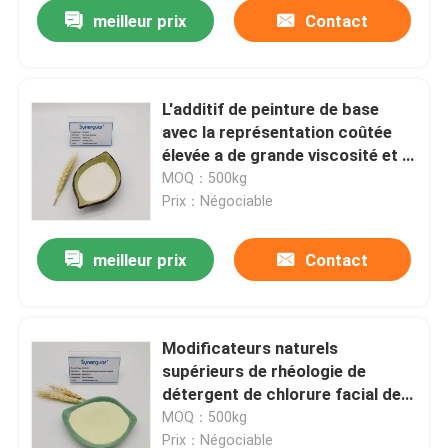
meilleur prix
Contact
L'additif de peinture de base
avec la représentation coûtée
élevée a de grande viscosité et le
niveau élevé de substitution pour
MOQ：500kg
niveler l'agent
Prix：Négociable
meilleur prix
Contact
Maison
Modificateurs naturels
supérieurs de rhéologie de
Produits
détergent de chlorure facial de
grande viscosité superbe de
MOQ：500kg
Hydroxypropyltrimonium
Vidéos
Prix：Négociable