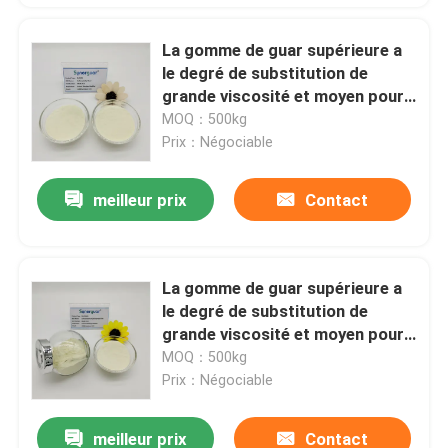
La gomme de guar supérieure a
le degré de substitution de
grande viscosité et moyen pour
le modificateur anionique de
MOQ：500kg
rhéologie
Prix：Négociable
meilleur prix
Contact
La gomme de guar supérieure a
le degré de substitution de
grande viscosité et moyen pour
le modificateur anionique de
MOQ：500kg
rhéologie
Prix：Négociable
meilleur prix
Contact