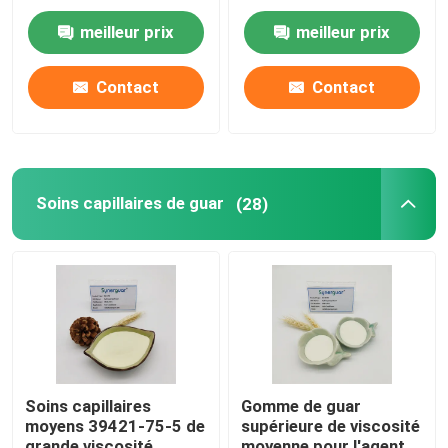
soin personnel 75 5
hydroxypropyliques
supérieurs moyens de
meilleur prix
meilleur prix
guar
Additifs de fabrication du papier
Contact
Contact
Additif de peinture
Pâte de gomme de guar
Soins capillaires de guar
(28)
Boue de gomme de guar
Groupement de l'agent
Gomme d'impression de tissus
Soins capillaires
Gomme de guar
moyens 39421-75-5 de
supérieure de viscosité
grande viscosité
moyenne pour l'agent