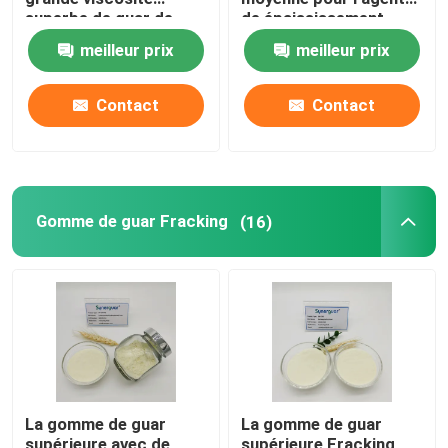
superbe de guar de
de épaississement
substitution
organique
meilleur prix
meilleur prix
hydroxypropylique
hydroxypropylique de
conditionneur pour
cheveux
Contact
Contact
Gomme de guar Fracking
(16)
La gomme de guar
La gomme de guar
supérieure avec de
supérieure Fracking