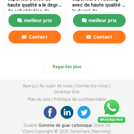
haute qualité a le degré
avec de haute qualité a
de substitution de
le degré de
grande viscosité et
substitution de grande
meilleur prix
meilleur prix
moyen pour rompre le
viscosité et moyen
fluide
pour rompre le fluide
Contact
Contact
Regardez plus
Aperçu
Au sujet de nous
Contactez-nous
Desktop Site
Plan du site
Politique de confidentialité
Qualité
Gomme de guar cationique
Usine De
Chine.Copyright © 2026 Synercare (Nantong)