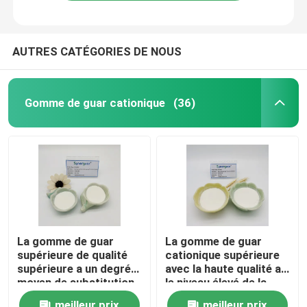
AUTRES CATÉGORIES DE NOUS
Gomme de guar cationique
(36)
Maison
La gomme de guar
La gomme de guar
supérieure de qualité
cationique supérieure
Produits
supérieure a un degré
avec la haute qualité a
moyen de substitution
le niveau élevé de la
et une grande
substitution et du haut
Vidéos
meilleur prix
meilleur prix