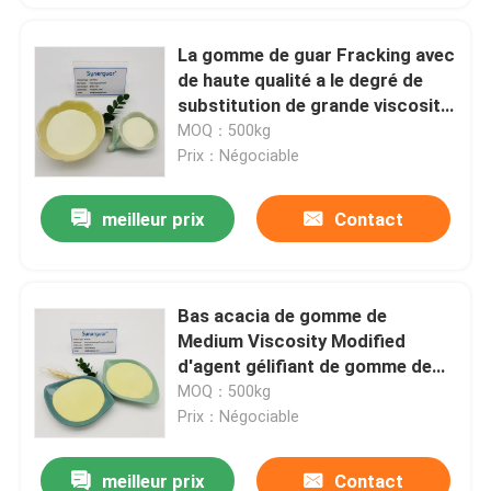
La gomme de guar Fracking avec
de haute qualité a le degré de
substitution de grande viscosité
et moyen superbe pour rompre
MOQ：500kg
le fluide
Prix：Négociable
meilleur prix
Contact
Bas acacia de gomme de
Medium Viscosity Modified
d'agent gélifiant de gomme de
xanthane de substitution de
MOQ：500kg
détergent facial
Prix：Négociable
meilleur prix
Contact