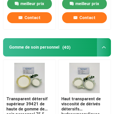
une transparence
un degré moyen de
meilleur prix
meilleur prix
élevée pour les soins
substitution pour les
personnels.
soins personnels.
Gomme de guar cationique
Contact
Contact
gomme de guar hydroxypropylique
Gomme de soin personnel
Gomme de soin personnel
(40)
Soins capillaires de guar
Gomme de guar Fracking
Soins bucco-dentaires
Transparent détersif
Haut transparent de
supérieur 39421 de
viscosité de dérivés
haute de gomme de
détersifs
gomme de guar carboxyméthylique