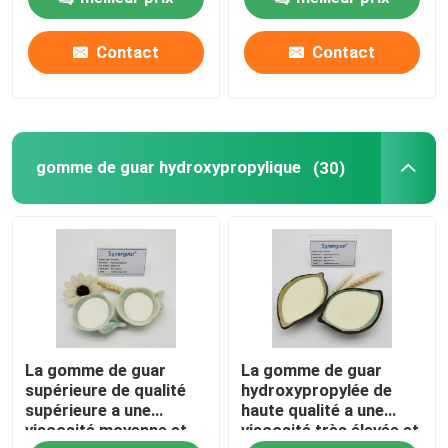
transparence pour les
transparent pour des
soins capillaires.
soins capillaires
Contact
Contact
À propos de nous
Visite de l'usine
gomme de guar hydroxypropylique
(30)
Contrôle qualité
Contactez-nous
Nouvelles
La gomme de guar
La gomme de guar
Cas
supérieure de qualité
hydroxypropylée de
supérieure a une
haute qualité a une
viscosité moyenne et
viscosité très élevée et
Demandez un devis