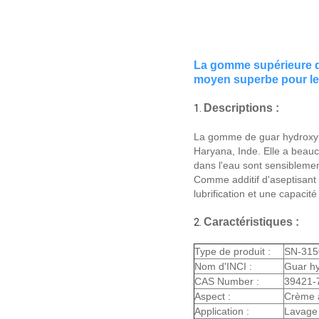
La gomme supérieure de
moyen superbe pour le
Descriptions :
1.
La gomme de guar hydroxypro
Haryana, Inde. Elle a beauco
dans l'eau sont sensiblemen
Comme additif d'aseptisant d
lubrification et une capacité
Caractéristiques :
2.
Type de produit :
SN-315
Nom d'INCI :
Guar hy
CAS Number :
39421-
Aspect :
Crème à
Application :
Lavage