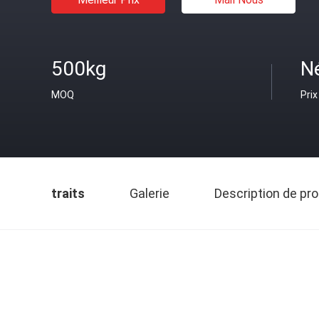
500kg
N
MOQ
Prix
traits
Galerie
Description de pro