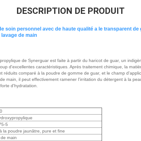
DESCRIPTION DE PRODUIT
 soin personnel avec de haute qualité a le transparent de 
 lavage de main
pylique de Synerguar est faite à partir du haricot de guar, un indig
up d'excellentes caractéristiques. Après traitement chimique, la matièr
t réduits comparé à la poudre de gomme de guar, et le champ d'applica
e main, il peut effectivement ramener l'irritation du détergent à la peau
 forte d'hydratation.
0
droxypropylique
75-5
 la poudre jaunâtre, pure et fine
 de main