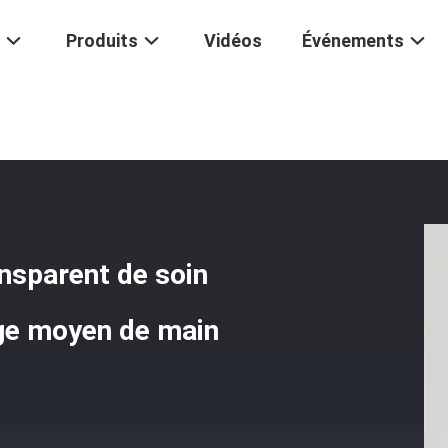
Produits
Vidéos
Événements
difié Supérieur De Transparent De Soin Personnel De Gomme De Lava
ansparent de soin
ge moyen de main