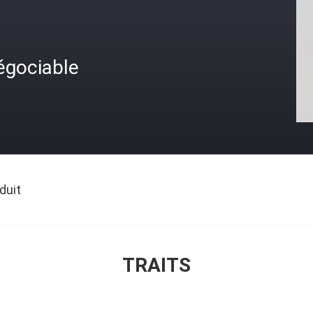
égociable
duit
TRAITS