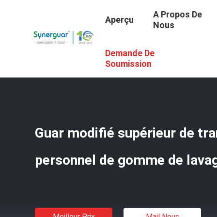
A Propos De
Aperçu
Nous
Demande De
Aperçu
/
Produits
/
Gomme De Soin Personnel
/
Guar Mo
Soumission
Guar modifié supérieur de tr
personnel de gomme de lava
Meilleur Prix
Mail Nous