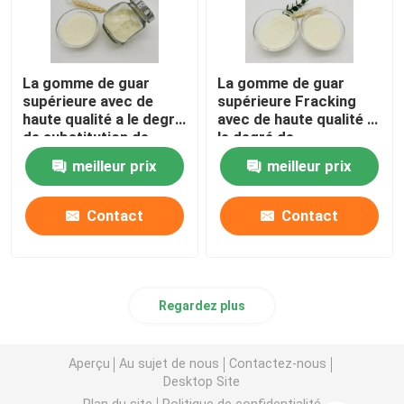
Additifs de fabrication du papier
La gomme de guar
La gomme de guar
Additif de peinture
supérieure avec de
supérieure Fracking
haute qualité a le degré
avec de haute qualité a
de substitution de
le degré de
grande viscosité et
substitution de grande
Pâte de gomme de guar
meilleur prix
meilleur prix
moyen pour rompre le
viscosité et moyen
fluide
pour rompre le fluide
Boue de gomme de guar
Contact
Contact
Groupement de l'agent
Regardez plus
Gomme d'impression de tissus
Aperçu
Au sujet de nous
Contactez-nous
Desktop Site