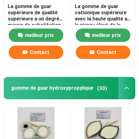
La gomme de guar
La gomme de guar
supérieure de qualité
cationique supérieure
supérieure a un degré
avec la haute qualité a
moyen de substitution
le niveau élevé de la
et une grande
substitution et du haut
meilleur prix
meilleur prix
transparence pour les
transparent pour des
soins capillaires.
soins capillaires
Contact
Contact
gomme de guar hydroxypropylique
(30)