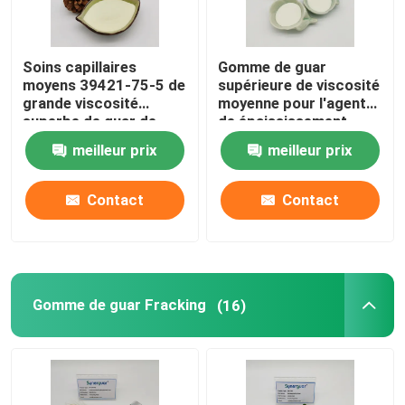
Gomme de guar cationique
Soins capillaires
Gomme de guar
moyens 39421-75-5 de
supérieure de viscosité
grande viscosité
moyenne pour l'agent
gomme de guar hydroxypropylique
superbe de guar de
de épaississement
substitution
organique
meilleur prix
meilleur prix
hydroxypropylique
hydroxypropylique de
Gomme de soin personnel
conditionneur pour
cheveux
Contact
Contact
Soins capillaires de guar
Gomme de guar Fracking
Gomme de guar Fracking
(16)
Soins bucco-dentaires
gomme de guar carboxyméthylique