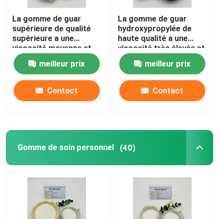
La gomme de guar
La gomme de guar
supérieure de qualité
hydroxypropylée de
supérieure a une
haute qualité a une
viscosité moyenne et
viscosité très élevée et
une transparence
un degré moyen de
meilleur prix
meilleur prix
élevée pour les soins
substitution pour les
personnels.
soins personnels.
Contact
Contact
Gomme de soin personnel
(40)
Maison
Produits
Vidéos