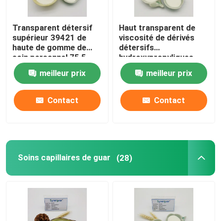
Transparent détersif
Haut transparent de
À propos de nous
supérieur 39421 de
viscosité de dérivés
haute de gomme de
détersifs
soin personnel 75 5
hydroxypropyliques
Visite de l'usine
supérieurs moyens de
meilleur prix
meilleur prix
guar
Contrôle qualité
Contact
Contact
Contactez-nous
Nouvelles
Soins capillaires de guar
(28)
Cas
Demandez un devis